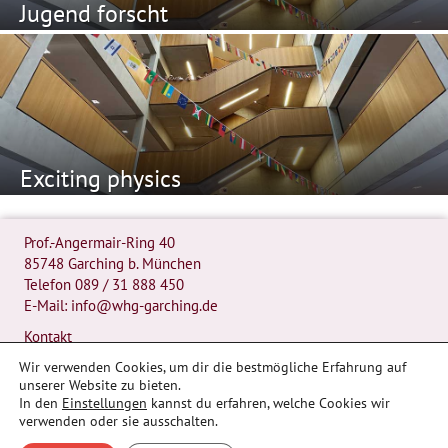
Jugend forscht
Exciting physics
Prof.-Angermair-Ring 40
85748 Garching b. München
Telefon
089 / 31 888 450
E-Mail:
info@whg-garching.de
Kontakt
Presse
Wir verwenden Cookies, um dir die bestmögliche Erfahrung auf
unserer Website zu bieten.
© 2026 Werner Heisenberg Gymnasium
In den
Einstellungen
kannst du erfahren, welche Cookies wir
Datenschutz
verwenden oder sie ausschalten.
Impressum