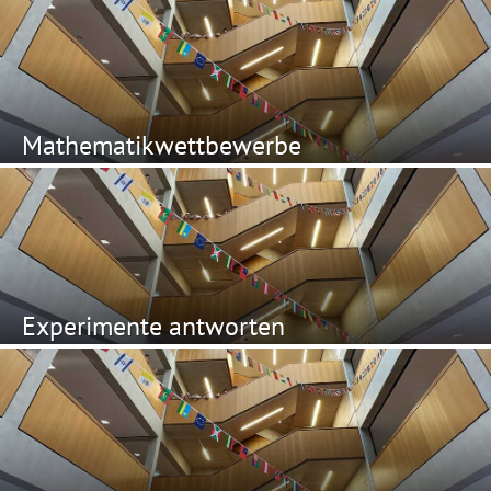
Mathematikwettbewerbe
Experimente antworten