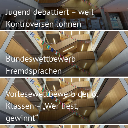
Jugend debattiert – weil
Kontroversen lohnen
Bundeswettbewerb
Fremdsprachen
Vorlesewettbewerb der 6.
Klassen – „Wer liest,
gewinnt“